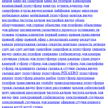
айфон
кино на смартфон
кино на телефон
Киноархив
компактный телесуфлер
конкурс
купить адаптер для
смартфона
курсы видеосъемки
лайфхаки
макро
многокам
мобильное кино
мобильный телесуфлер
монтаж видео
настройка частоты кадров
настройки видео
обзор
оборудование для стрима
объектив для телефона
объективы
для iphone
организация съемочного процесса
останкино тв
отзывы
отзывы клиентов
первый канал
прямая трансляция
прямой эфир
прямой эфир с нескольких камер
раскрутка
канала
репортажная съемка
секреты монтажа
скорость затвора
слоу мо
слоу моушн
смартфон
смартфон и телесуфлер
снимать
видео
снято на телефон
спиркина
стабилизатор для камеры
стедикам
стекло для телесуфлера
страх камеры
страх перед
камерой
суфлер
суфлер для смартфона
суфлер для сматрфона
суфлер дя планшета
съемка
съемка в студии
съемка видео
съемки шоу
телесуфлер
телесуфлер PIXAERO
телесуфлер
pixaero
телесуфлер pixaero mobus
телесуфлер программа
телефон
трансляция на youtube
транспортировка телесуфлера
уроки съемки видео
фокусное расстояние
хохлов сабатовский
хочу миллион просмотров
частота кадров
частота кадров для
видео
чип
электронный стабилизатор
электронный стедикам
электронный стедикам для камеры
эфирная студия первого
канала
ютуб
ютуб стрим