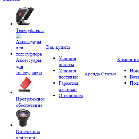
Телесуфлеры
Как купить
Условия
Компания
Аксессуары
оплаты
для
Условия
Нов
телесуфлера
Аренда
Статьи
доставки
Вак
Гарантия
Пол
на товар
Оптовикам
Программное
обеспечение
Объективы
для экшн-