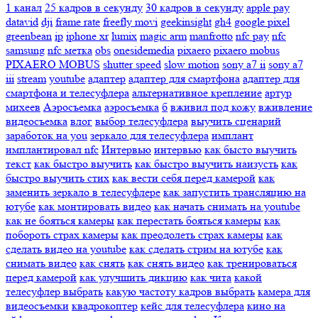
1 канал
25 кадров в секунду
30 кадров в секунду
apple pay
datavid
dji
frame rate
freefly movi
geekinsight
gh4
google pixel
greenbean
ip
iphone xr
lumix
magic arm
manfrotto
nfc pay
nfc
samsung
nfc метка
obs
onesidemedia
pixaero
pixaero mobus
PIXAERO MOBUS
shutter speed
slow motion
sony a7 ii
sony a7
iii
stream
youtube
адаптер
адаптер для смартфона
адаптер для
смартфона и телесуфлера
альтернативное крепление
артур
михеев
Аэросъемка
аэросъемка
б
вживил под кожу
вживление
видеосъемка
влог
выбор телесуфлера
выучить сценарий
заработок на you
зеркало для телесуфлера
имплант
имплантировал nfc
Интервью
интервью
как бысто выучить
текст
как быстро выучить
как быстро выучить наизусть
как
быстро выучить стих
как вести себя перед камерой
как
заменить зеркало в телесуфлере
как запустить трансляцию на
ютубе
как монтировать видео
как начать снимать на youtube
как не бояться камеры
как перестать бояться камеры
как
побороть страх камеры
как преодолеть страх камеры
как
сделать видео на youtube
как сделать стрим на ютубе
как
снимать видео
как снять
как снять видео
как тренироваться
перед камерой
как улучшить дикцию
как чита
какой
телесуфлер выбрать
какую частоту кадров выбрать
камера для
видеосъемки
квадрокоптер
кейс для телесуфлера
кино на