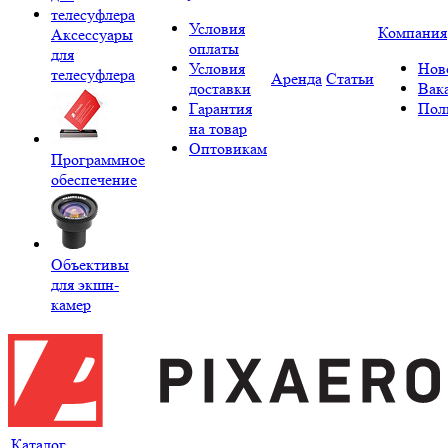
Условия
Компания
Аксессуары
оплаты
для
Условия
Нов
телесуфлера
Аренда
Статьи
доставки
Вак
Гарантия
Пол
на товар
Оптовикам
Программное
обеспечение
Объективы
для экшн-
камер
Каталог