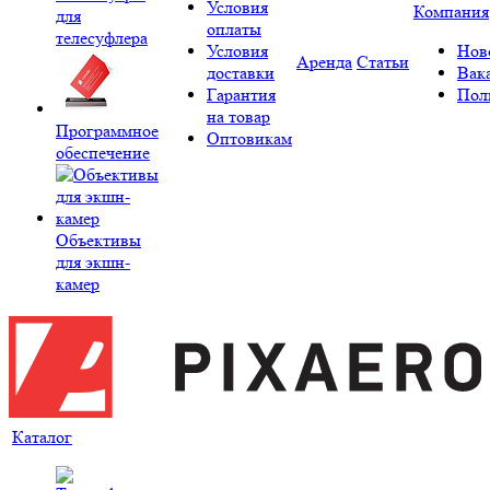
Условия
Компания
для
оплаты
телесуфлера
Условия
Нов
Аренда
Статьи
доставки
Вак
Гарантия
Пол
на товар
Программное
Оптовикам
обеспечение
Объективы
для экшн-
камер
Каталог