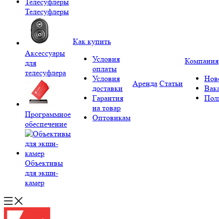
Телесуфлеры
Как купить
Аксессуары
Условия
Компания
для
оплаты
телесуфлера
Условия
Нов
Аренда
Статьи
доставки
Вак
Гарантия
Пол
на товар
Программное
Оптовикам
обеспечение
Объективы
для экшн-
камер