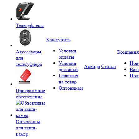
Телесуфлеры
Как купить
Условия
Аксессуары
Компания
оплаты
для
Условия
Нов
телесуфлера
Аренда
Статьи
доставки
Вак
Гарантия
Пол
на товар
Оптовикам
Программное
обеспечение
Объективы
для экшн-
камер