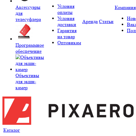
Условия
Аксессуары
Компания
оплаты
для
Условия
Нов
телесуфлера
Аренда
Статьи
доставки
Вак
Гарантия
Пол
на товар
Оптовикам
Программное
обеспечение
Объективы
для экшн-
камер
Каталог