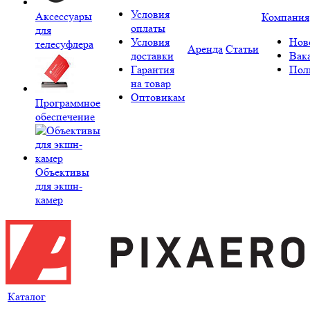
Условия
Аксессуары
Компания
оплаты
для
Условия
Нов
телесуфлера
Аренда
Статьи
доставки
Вак
Гарантия
Пол
на товар
Оптовикам
Программное
обеспечение
Объективы
для экшн-
камер
Каталог