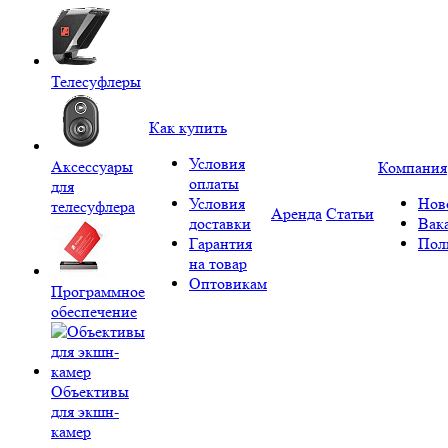
Телесуфлеры
Как купить
Условия
Аксессуары
Компания
оплаты
для
Условия
Нов
телесуфлера
Аренда
Статьи
доставки
Вак
Гарантия
Пол
на товар
Оптовикам
Программное
обеспечение
Объективы
для экшн-
камер