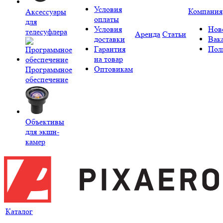
Условия
Компания
Аксессуары
оплаты
для
Условия
Нов
телесуфлера
Аренда
Статьи
доставки
Вак
Гарантия
Пол
на товар
Оптовикам
Программное
обеспечение
Объективы
для экшн-
камер
Каталог