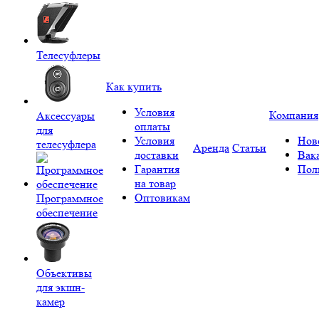
Телесуфлеры
Как купить
Условия
Компания
Аксессуары
оплаты
для
Условия
Нов
телесуфлера
Аренда
Статьи
доставки
Вак
Гарантия
Пол
на товар
Оптовикам
Программное
обеспечение
Объективы
для экшн-
камер