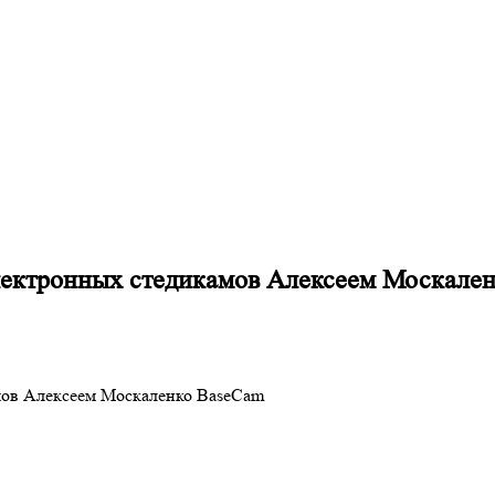
электронных стедикамов Алексеем Москале
мов Алексеем Москаленко BaseCam