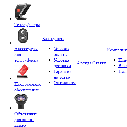
Телесуфлеры
Как купить
Аксессуары
Условия
Компания
для
оплаты
телесуфлера
Условия
Нов
Аренда
Статьи
доставки
Вак
Гарантия
Пол
на товар
Оптовикам
Программное
обеспечение
Объективы
для экшн-
камер