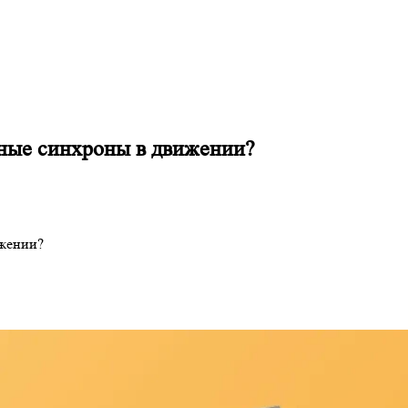
нные синхроны в движении?
ижении?