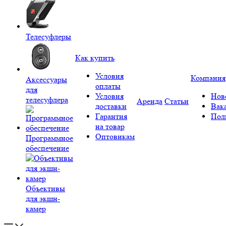
Телесуфлеры
Как купить
Условия
Компания
Аксессуары
оплаты
для
Условия
Нов
телесуфлера
Аренда
Статьи
доставки
Вак
Гарантия
Пол
на товар
Оптовикам
Программное
обеспечение
Объективы
для экшн-
камер